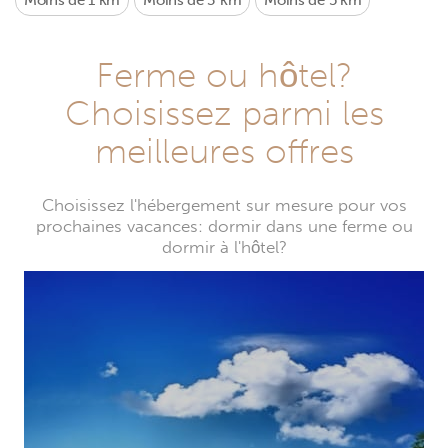
Moins de 1 km
Moins de 3 km
Moins de 5 km
Ferme ou hôtel?
Choisissez parmi les
meilleures offres
Choisissez l'hébergement sur mesure pour vos
prochaines vacances: dormir dans une ferme ou
dormir à l'hôtel?