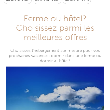
Moins de 1 km
Moins de 3 km
Moins de 5 km
Ferme ou hôtel?
Choisissez parmi les
meilleures offres
Choisissez l'hébergement sur mesure pour vos
prochaines vacances: dormir dans une ferme ou
dormir à l'hôtel?