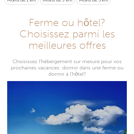
Moins de 1 km
Moins de 3 km
Moins de 5 km
Ferme ou hôtel?
Choisissez parmi les
meilleures offres
Choisissez l'hébergement sur mesure pour vos
prochaines vacances: dormir dans une ferme ou
dormir à l'hôtel?