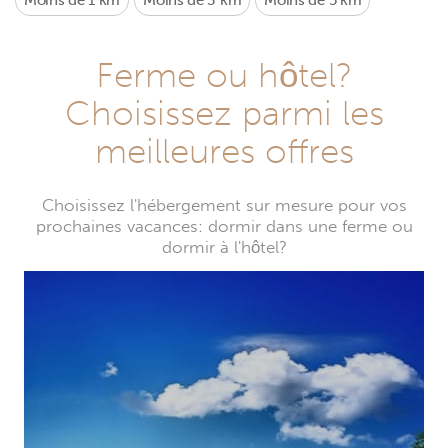
Moins de 1 km
Moins de 3 km
Moins de 5 km
Ferme ou hôtel?
Choisissez parmi les
meilleures offres
Choisissez l'hébergement sur mesure pour vos
prochaines vacances: dormir dans une ferme ou
dormir à l'hôtel?