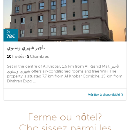
De
78€
تأجير شهري وسنوي
·
10
Invités
5
Chambres
Set in the centre of Al Khobar, 1.6 km from Al Rashid Mall, تأجير
شهري وسنوي offers air-conditioned rooms and free WiFi. The
property is situated 7.7 km from Al Khobar Corniche, 15 km from
Dhahran Expo ...
Vérifier la disponibilité
Ferme ou hôtel?
Choisissez parmi les