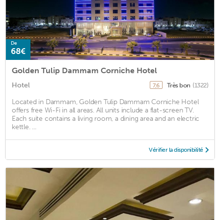
De
68€
Golden Tulip Dammam Corniche Hotel
Hotel
Très bon
(1322)
7,6
Located in Dammam, Golden Tulip Dammam Corniche Hotel
offers free Wi-Fi in all areas. All units include a flat-screen TV.
Each suite contains a living room, a dining area and an electric
kettle. ...
Vérifier la disponibilité