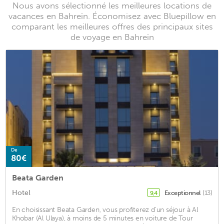
Nous avons sélectionné les meilleures locations de
vacances en Bahreïn. Économisez avec Bluepillow en
comparant les meilleures offres des principaux sites
de voyage en Bahreïn
De
80€
Beata Garden
Hotel
Exceptionnel
(13)
9,4
En choisissant Beata Garden, vous profiterez d'un séjour à Al
Khobar (Al Ulaya), à moins de 5 minutes en voiture de Tour