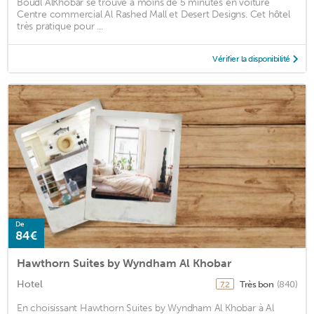
Boudl AlKhobar se trouve à moins de 5 minutes en voiture
Centre commercial Al Rashed Mall et Desert Designs. Cet hôtel
très pratique pour ...
Vérifier la disponibilité
De
84€
Hawthorn Suites by Wyndham Al Khobar
Hotel
Très bon
(840)
7,2
En choisissant Hawthorn Suites by Wyndham Al Khobar à Al