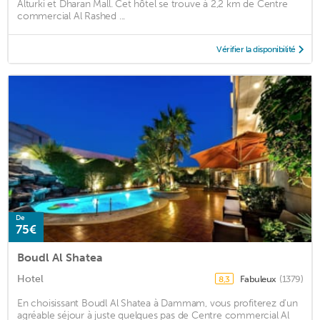
Alturki et Dharan Mall. Cet hôtel se trouve à 2,2 km de Centre
commercial Al Rashed ...
Vérifier la disponibilité
De
75€
Boudl Al Shatea
Hotel
Fabuleux
(1379)
8,3
En choisissant Boudl Al Shatea à Dammam, vous profiterez d'un
agréable séjour à juste quelques pas de Centre commercial Al