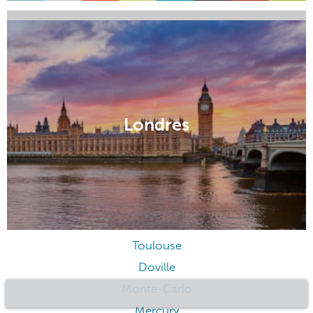
Tokyo
Londres
Toulouse
Doville
Monte-Carlo
Mercury