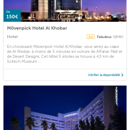
De
150€
Mövenpick Hotel Al Khobar
Hotel
Fabuleux
(1846)
8,4
En choisissant Mövenpick Hotel Al Khobar, vous serez au cœur
de Al Khobar, à moins de 5 minutes en voiture de AlFanar Mall et
de Desert Designs. Cet hôtel 5 étoiles se trouve à 4,3 km de
Scitech Museum ...
Vérifier la disponibilité