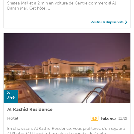
Shatea Mall et à 2 min en voiture de Centre commercial Al
Danah Mall. Cet hôtel ...
Vérifier la disponibilité
De
75€
Al Rashid Residence
Hotel
Fabuleux
(1172)
8,5
En choisissant Al Rashid Residence, vous profiterez d'un séjour à
Al Khobar (Al Ulaya), à 3 minutes de marche de Centre