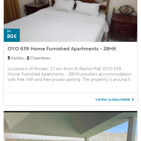
De
80€
OYO 639 Home Furnished Apartments - 2BHK
·
5
Invités
2
Chambres
Located in Al Khobar, 1.7 km from Al Rashid Mall, OYO 639
Home Furnished Apartments - 2BHK provides accommodation
with free WiFi and free private parking. The property is around 5.
...
Vérifier la disponibilité