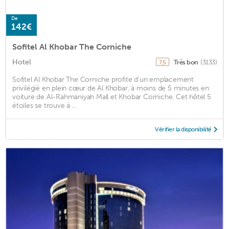
De
142€
Sofitel Al Khobar The Corniche
Hotel
Très bon
(3133)
7,5
Sofitel Al Khobar The Corniche profite d'un emplacement
privilégié en plein cœur de Al Khobar, à moins de 5 minutes en
voiture de Al-Rahmaniyah Mall et Khobar Corniche. Cet hôtel 5
étoiles se trouve à ...
Vérifier la disponibilité