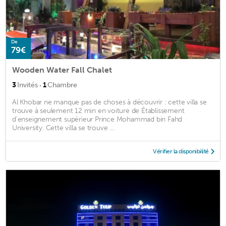
De
79€
Wooden Water Fall Chalet
·
3
Invités
1
Chambre
Al Khobar ne manque pas de choses à découvrir : cette villa se
trouve à seulement 12 min en voiture de Établissement
d'enseignement supérieur Prince Mohammad bin Fahd
University. Cette villa se trouve ...
Vérifier la disponibilité