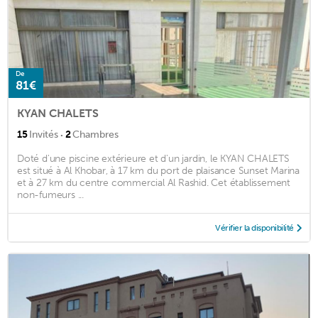
De
81€
KYAN CHALETS
·
15
Invités
2
Chambres
Doté d'une piscine extérieure et d'un jardin, le KYAN CHALETS
est situé à Al Khobar, à 17 km du port de plaisance Sunset Marina
et à 27 km du centre commercial Al Rashid. Cet établissement
non-fumeurs ...
Vérifier la disponibilité