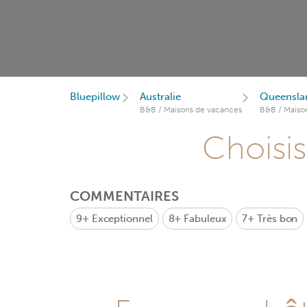
Bluepillow
Australie
Queensla
B&B / Maisons de vacances
B&B / Maiso
Choisis
COMMENTAIRES
9+
Exceptionnel
8+
Fabuleux
7+
Très bon