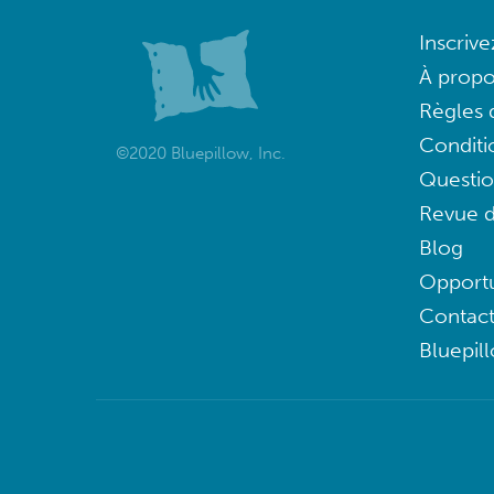
Inscriv
À propo
Règles d
Conditi
©2020 Bluepillow, Inc.
Questi
Revue d
Blog
Opportu
Contac
Bluepil