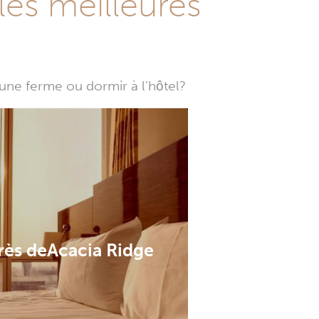
les meilleures
une ferme ou dormir à l'hôtel?
rès deAcacia Ridge