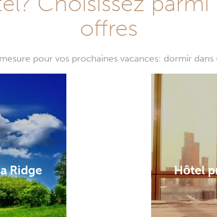
l? Choisissez parmi 
offres
mesure pour vos prochaines vacances: dormir dans 
ia Ridge
Hôtel p