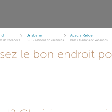
nd
Brisbane
Acacia Ridge
ns de vacances
B&B / Maisons de vacances
B&B / Maisons de vacances
sez le bon endroit p