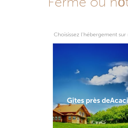
Ferme ou hôte
Choisissez l'hébergement sur 
Gîtes près deAcac