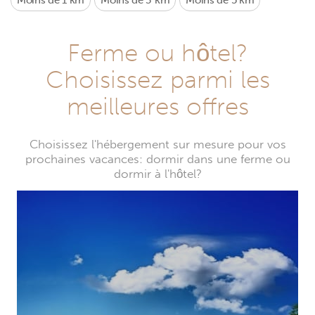
Moins de 1 km
Moins de 3 km
Moins de 5 km
Ferme ou hôtel?
Choisissez parmi les
meilleures offres
Choisissez l'hébergement sur mesure pour vos
prochaines vacances: dormir dans une ferme ou
dormir à l'hôtel?