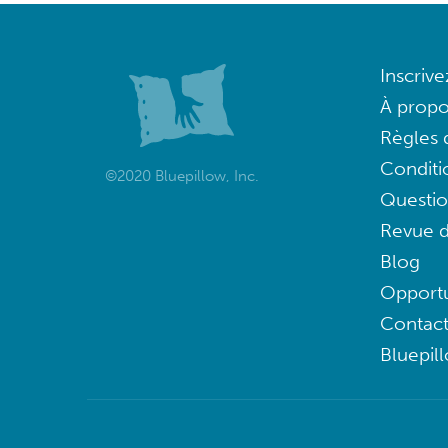
Inscriv
À propo
Règles d
Conditi
©2020 Bluepillow, Inc.
Questi
Revue d
Blog
Opportu
Contac
Bluepil