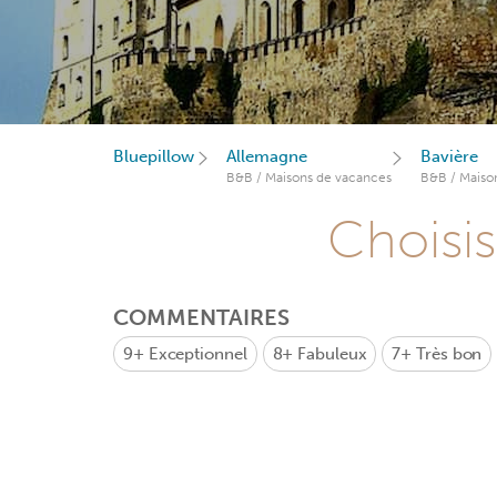
Bluepillow
Allemagne
Bavière
B&B / Maisons de vacances
B&B / Maiso
Choisis
COMMENTAIRES
9+
Exceptionnel
8+
Fabuleux
7+
Très bon