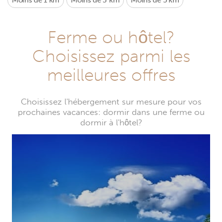
Moins de 1 km
Moins de 3 km
Moins de 5 km
Ferme ou hôtel?
Choisissez parmi les
meilleures offres
Choisissez l'hébergement sur mesure pour vos
prochaines vacances: dormir dans une ferme ou
dormir à l'hôtel?