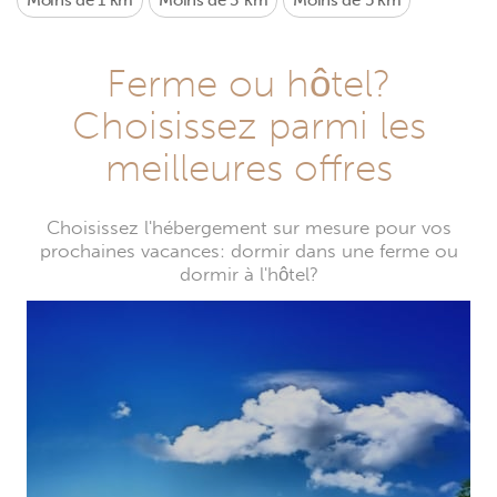
Moins de 1 km
Moins de 3 km
Moins de 5 km
Ferme ou hôtel?
Choisissez parmi les
meilleures offres
Choisissez l'hébergement sur mesure pour vos
prochaines vacances: dormir dans une ferme ou
dormir à l'hôtel?