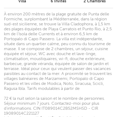
Villa
6
Invités
2
Chambres
À environ 200 mètres de la plage gratuite de Punta delle
Formiche, surplombant la Méditerranée, dans la région
sud-est sicilienne, se trouve la Villa Cladophora, à 1,5 km
des plages équipées de Playa Carratois et Punto Rio, à 2,5
km de l'Isola delle Currents et à environ 6,5 km de
Portopalo di Capo Passero. La villa est indépendante,
située dans un quartier calme, peu connu du tourisme de
masse. Il se compose de 2 chambres, un séjour, cuisine
équipée et séjour, WC avec douche et lave-linge,
climatisation, moustiquaires, wi-fi, douche extérieure,
barbecue, grande véranda, équipée de salon de jardin et
terrasse. Idéal pour ceux qui veulent passer des vacances
paisibles au contact de la mer. A proximité se trouvent les
villages balnéaires de Marzamemi, Portopalo di Capo
Passero et les villes de Modica, Noto, Siracusa, Scicli,
Ragusa Ibla. Tarifs modulables à partir de
72 € la nuit selon la saison et le nombre de personnes.
Séjour minimum 7 jours. Contactez-moi pour plus
d'informations. CIN IT089014C2B52MSHSD - CIR
19089014C221127