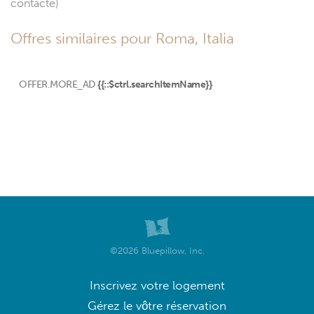
contacté)
Offres similaires pour Roma, Italia
OFFER.MORE_AD
{{::$ctrl.searchItemName}}
©2026 Bluepillow, Inc.
Inscrivez votre logement
Gérez le vôtre réservation