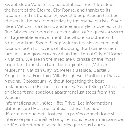
Sweet Sleep Vatican is a beautiful apartment located in
the heart of the Eternal City Rome, and thanks to its
location and its tranquility, Sweet Sleep Vatican has been
chosen in the past even today by the many tourists .Sweet
Sleep Vatican is a classic and elegant style , covered with
fine fabrics and coordinated curtains, offer guests a warm
and agreeable environment, the whole structure and
Non-smoking. Sweet Sleep Vatican boasts an excellent
location both for lovers of Shooping, for businessmen,
families, and giovanni arivvati in the Eternal City of Rome
- Vatican. We are in the imediate vicinaze of the most
important tourist and arccheological sites (Vatican
Museums, Vatican City, St. Peter's Basilica, Castel S
'Angelo, Trevi Fountain, Villa Borghese, Pantheon, Piazza
Navona, Colosseum, without forgetting the best
restaurants and Rome's premieres .Sweet Sleep Vatican is
an elegant and spacious apartment just steps from the
Vatican
Informations sur l'hôte: Hôte Privé (Les informations
obtenues de l'Host ne sont pas suffisantes pour
déterminer que cet Host est un professionnel donc si
intéressé par connaître l'origine, nous recommandons de
vérifier directement avec lui dès que vous l'aurez