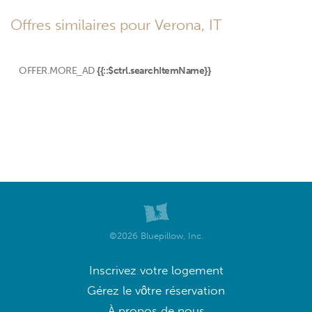
Offres similaires pour Verona, IT
OFFER.MORE_AD
{{::$ctrl.searchItemName}}
©2026 Bluepillow, Inc.
Inscrivez votre logement
Gérez le vôtre réservation
À propos de nous