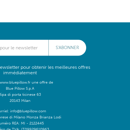
S'ABONNER
wsletter pour obtenir les meilleures offres
immédiatement
/www.bluepillow.fr une offre de
Blue Pillow S.p.A
Ripa di porta ticinese 63
20143 Milan
rriel: info@bluepillow.com
prese di Milano Monza Brianza Lodi
uméro REA: MI - 2122445
ro de TVA: IT09929610963