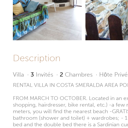
Description
Villa
·
3
Invités
·
2
Chambres
·
Hôte Privé
RENTAL VILLA IN COSTA SMERALDA AREA P
FROM MARCH TO OCTOBER. Located in an excelle
shopping, hairdresser, bike rental, etc.) -a few
meters, you will find the nearest beach -GRA
bathroom (shower and toilet) + wardrobes; - 
bed and the double bed there is a Sardinian cur