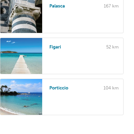
Palasca
167 km
Figari
52 km
Porticcio
104 km