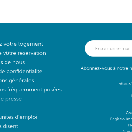
ez votre logement
e vôtre réservation
s de nous
Abonnez-vous à notre ne
e confidentialité
ons générales
https:/
ons fréquemment posées
e presse
Cou
nités d'emploi
Registro Im
s disent
N
Numé