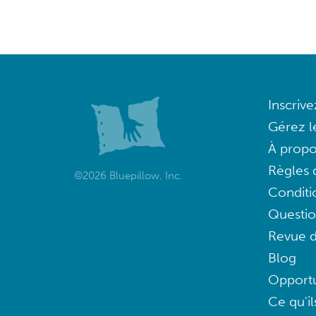
Inscriv
Gérez l
À propo
Règles d
©2026 Bluepillow, Inc.
Conditi
Questi
Revue d
Blog
Opportu
Ce qu'il