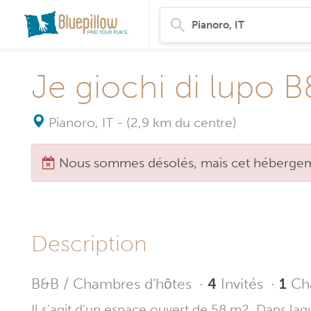
Je giochi di lupo 
Pianoro, IT
-
(2,9 km du centre)
Nous sommes désolés, mais cet hébergeme
Description
B&B / Chambres d'hôtes
·
4
Invités
·
1
Ch
Il s'agit d'un espace ouvert de 58 m2. Dans laque