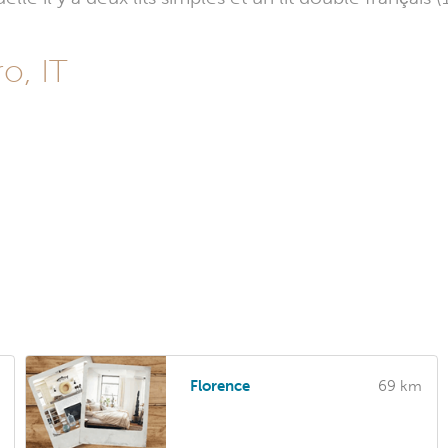
o, IT
Florence
69 km