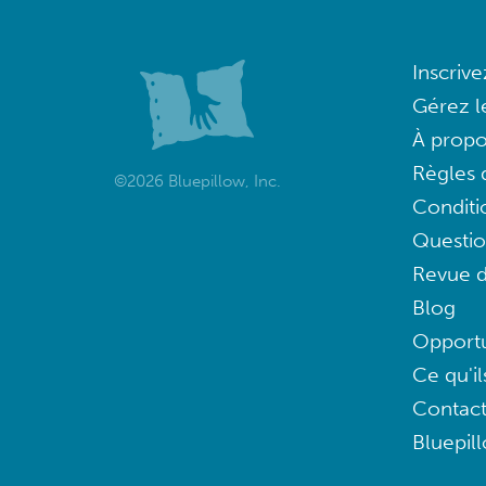
Inscriv
Gérez l
À propo
Règles d
©2026 Bluepillow, Inc.
Conditi
Questi
Revue d
Blog
Opportu
Ce qu'il
Contac
Bluepil