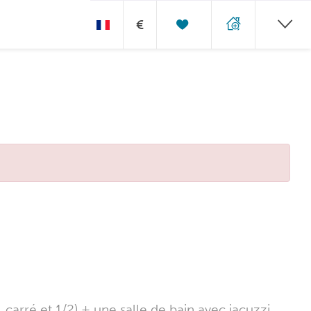
€
1 carré et 1/2) + une salle de bain avec jacuzzi