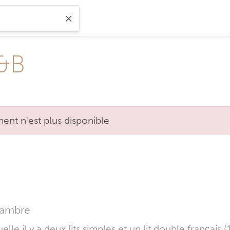
B&B
nt n'est plus disponible
ambre
lle il y a deux lits simples et un lit double français (