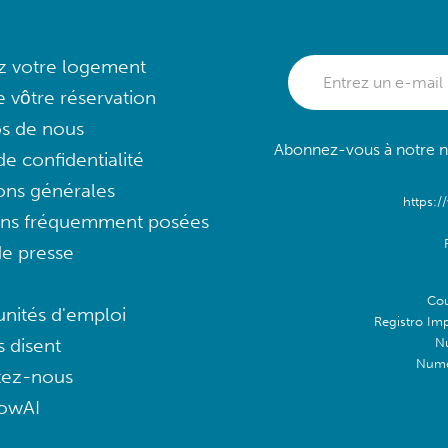
ez votre logement
e vôtre réservation
s de nous
Abonnez-vous à notre ne
e confidentialité
ons générales
https:/
ons fréquemment posées
e presse
Cou
nités d'emploi
Registro Im
s disent
N
Numé
tez-nous
lowAI