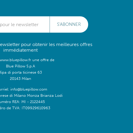
S'ABONNER
wsletter pour obtenir les meilleures offres
immédiatement
/www.bluepillow.fr une offre de
Blue Pillow S.p.A
Ripa di porta ticinese 63
20143 Milan
rriel: info@bluepillow.com
prese di Milano Monza Brianza Lodi
uméro REA: MI - 2122445
ro de TVA: IT09929610963