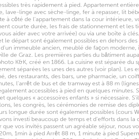
ccessibles très rapidement à pied. Appartement entiè
ave-linge avec sèche-linge, fer à repasser, lit bébé, v
e à côté de l'appartement dans la cour intérieure, v
t courte durée, les frais de stationnement et les t
us aider avec votre arrivée) ou via une boîte à clés
et le départ sont également possibles en dehors des 
t d'un immeuble ancien, meublé de façon moderne,
ville de Graz. Les premières parties du bâtiment aupa
photo K&K, créé en 1866. La cuisine est séparée du 
galement séparées les unes des autres (voir plan). Les e
, des restaurants, des bars, une pharmacie, un coiff
tes, l'arrêt de bus et de tramway est à 88 m (lignes 1
t également accessibles à pied en quelques minutes.
 et quelques « accessoires enfants » si nécessaire. S
 salons, les congrès, les cérémonies de remise des di
jours longue durée sont également possibles (cours W
avons investi beaucoup de temps et d'efforts dans l
tir que vos invités passent un agréable séjour, nous 
, 20m, 1min à pied Arrêt 88 m, 1 minute à pied Super