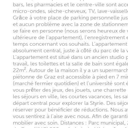
bars, les pharmacies et le centre-ville sont a
micro-ondes, sèche-cheveux, TV, lave-vaisselle, l
Grâce à votre place de parking personnelle just
et aucun problème avec la zone de stationnemen
se faire en personne (nous serons heureux de vo
ultérieure de l'appartement), l'enregistrement 
temps concernant vos souhaits. L'appartemen
absolument central, juste à côté du parc de la 
L'appartement est situé dans un ancien studio 
travail, les toilettes et la salle de bain sont é
22m². Autour de la maison il y a un supermarché
piétonne de Graz est accessible à pied en 7 minu
(marché fermier quotidien) et l'université son
vous prêter des jeux, des jouets, une charrette
les séjours en ville, les courtes vacances, les
départ central pour explorer la Styrie. Des sé
réserver pour bénéficier de réductions. Nous 
vous sentirez à l'aise avec nous. Afin de garan
mobilier avec soin. Distances : Parc municipal