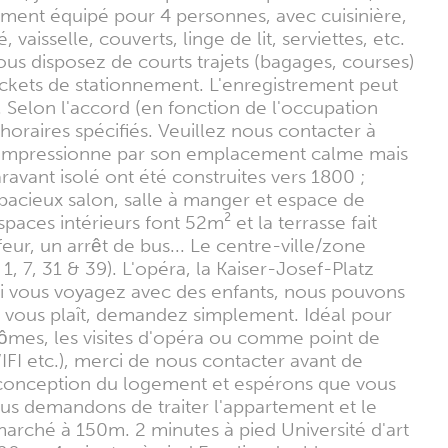
rement équipé pour 4 personnes, avec cuisinière,
aisselle, couverts, linge de lit, serviettes, etc.
ous disposez de courts trajets (bagages, courses)
ickets de stationnement. L'enregistrement peut
. Selon l'accord (en fonction de l'occupation
horaires spécifiés. Veuillez nous contacter à
 impressionne par son emplacement calme mais
ravant isolé ont été construites vers 1800 ;
spacieux salon, salle à manger et espace de
spaces intérieurs font 52m² et la terrasse fait
eur, un arrêt de bus... Le centre-ville/zone
, 7, 31 & 39). L'opéra, la Kaiser-Josef-Platz
 Si vous voyagez avec des enfants, nous pouvons
'il vous plaît, demandez simplement. Idéal pour
plômes, les visites d'opéra ou comme point de
IFI etc.), merci de nous contacter avant de
a conception du logement et espérons que vous
vous demandons de traiter l'appartement et le
marché à 150m. 2 minutes à pied Université d'art