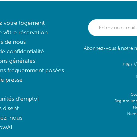
ez votre logement
e vôtre réservation
s de nous
Abonnez-vous à notre ne
e confidentialité
ons générales
https:/
ons fréquemment posées
e presse
Cou
nités d'emploi
Registro Im
s disent
N
Numé
tez-nous
lowAI