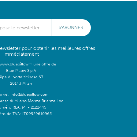
S'ABONNER
wsletter pour obtenir les meilleures offres
immédiatement
/www.bluepillow.fr une offre de
Blue Pillow S.p.A
Ripa di porta ticinese 63
20143 Milan
rriel: info@bluepillow.com
prese di Milano Monza Brianza Lodi
uméro REA: MI - 2122445
ro de TVA: IT09929610963