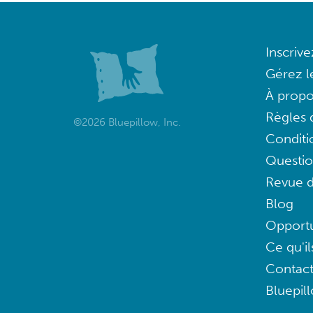
Inscriv
Gérez l
À propo
Règles d
©2026 Bluepillow, Inc.
Conditi
Questi
Revue d
Blog
Opportu
Ce qu'il
Contac
Bluepil