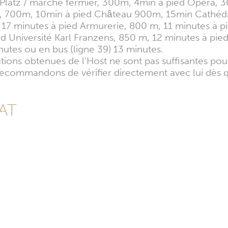
Platz / marché fermier, 300m, 4min à pied Opéra, 3
e, 700m, 10min à pied Château 900m, 15min Cathédr
 17 minutes à pied Armurerie, 800 m, 11 minutes à p
 Université Karl Franzens, 850 m, 12 minutes à pied
nutes ou en bus (ligne 39) 13 minutes.
mations obtenues de l'Host ne sont pas suffisantes po
s recommandons de vérifier directement avec lui dès 
 AT