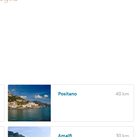
Positano
40 km
Amalfi
30 km