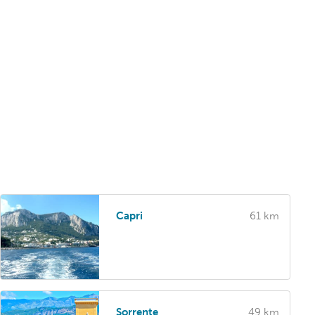
Capri
61 km
Sorrente
49 km