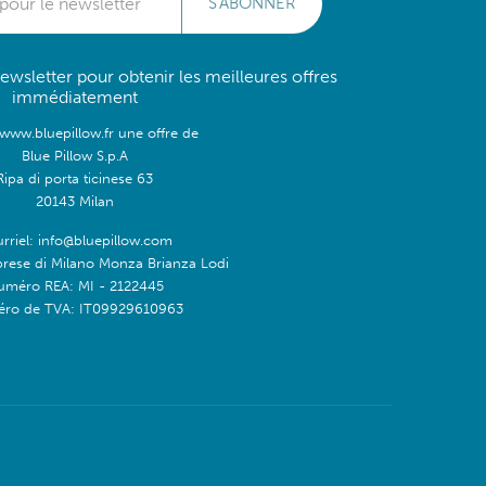
S'ABONNER
wsletter pour obtenir les meilleures offres
immédiatement
/www.bluepillow.fr une offre de
Blue Pillow S.p.A
Ripa di porta ticinese 63
20143 Milan
rriel: info@bluepillow.com
prese di Milano Monza Brianza Lodi
uméro REA: MI - 2122445
ro de TVA: IT09929610963