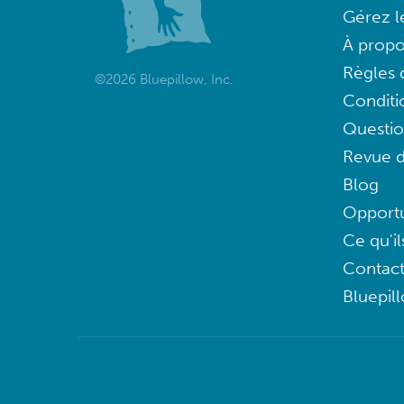
Gérez l
À propo
Règles d
©2026 Bluepillow, Inc.
Conditi
Questi
Revue d
Blog
Opportu
Ce qu'il
Contac
Bluepil