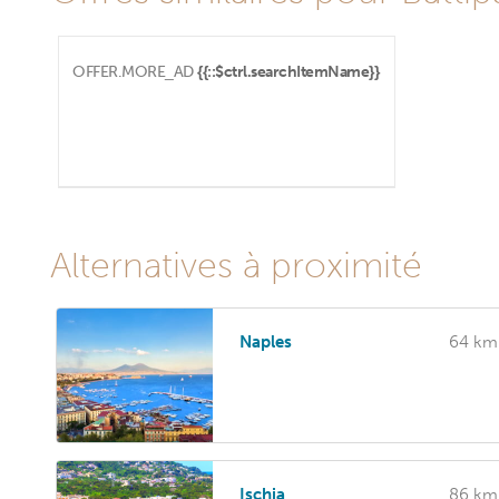
OFFER.MORE_AD
{{::$ctrl.searchItemName}}
Alternatives à proximité
Naples
64 km
Ischia
86 km