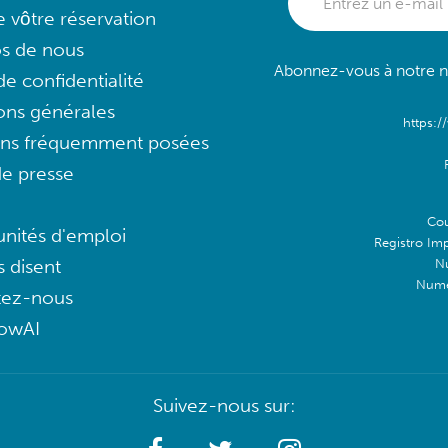
e vôtre réservation
s de nous
Abonnez-vous à notre ne
e confidentialité
ons générales
https:/
ons fréquemment posées
e presse
Cou
nités d'emploi
Registro Im
s disent
N
Numé
tez-nous
lowAI
Suivez-nous sur: