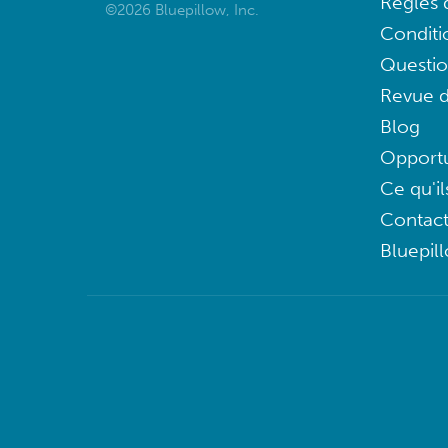
Règles d
©2026 Bluepillow, Inc.
Conditi
Questi
Revue d
Blog
Opportu
Ce qu'il
Contac
Bluepil