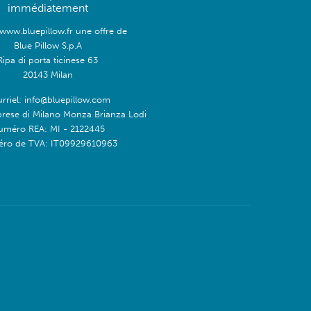
immédiatement
/www.bluepillow.fr une offre de
Blue Pillow S.p.A
Ripa di porta ticinese 63
20143 Milan
rriel: info@bluepillow.com
prese di Milano Monza Brianza Lodi
uméro REA: MI - 2122445
ro de TVA: IT09929610963