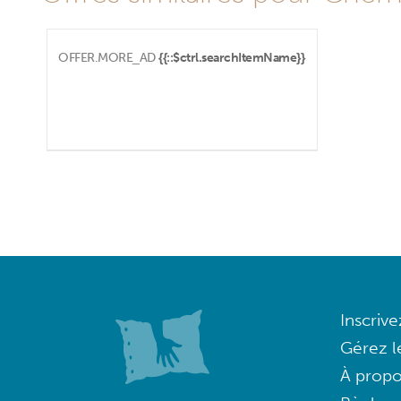
OFFER.MORE_AD
{{::$ctrl.searchItemName}}
Inscriv
Gérez l
À propo