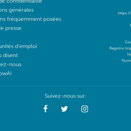
e confidentialité
ons générales
https:/
ons fréquemment posées
e presse
Cou
nités d'emploi
Registro Im
s disent
N
Numé
tez-nous
lowAI
Suivez-nous sur: