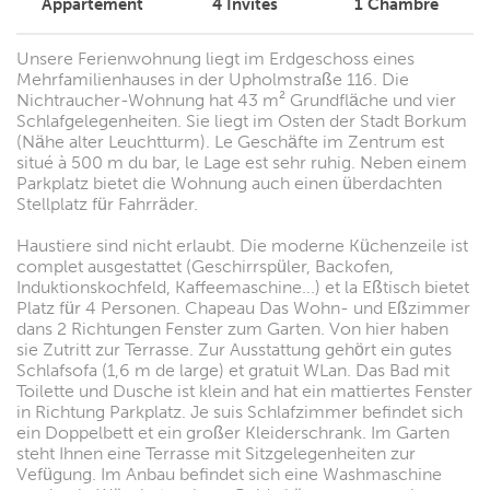
Appartement
4
Invités
1
Chambre
Unsere Ferienwohnung liegt im Erdgeschoss eines
Mehrfamilienhauses in der Upholmstraße 116. Die
Nichtraucher-Wohnung hat 43 m² Grundfläche und vier
Schlafgelegenheiten. Sie liegt im Osten der Stadt Borkum
(Nähe alter Leuchtturm). Le Geschäfte im Zentrum est
situé à 500 m du bar, le Lage est sehr ruhig. Neben einem
Parkplatz bietet die Wohnung auch einen überdachten
Stellplatz für Fahrräder.
Haustiere sind nicht erlaubt. Die moderne Küchenzeile ist
complet ausgestattet (Geschirrspüler, Backofen,
Induktionskochfeld, Kaffeemaschine...) et la Eßtisch bietet
Platz für 4 Personen. Chapeau Das Wohn- und Eßzimmer
dans 2 Richtungen Fenster zum Garten. Von hier haben
sie Zutritt zur Terrasse. Zur Ausstattung gehört ein gutes
Schlafsofa (1,6 m de large) et gratuit WLan. Das Bad mit
Toilette und Dusche ist klein and hat ein mattiertes Fenster
in Richtung Parkplatz. Je suis Schlafzimmer befindet sich
ein Doppelbett et ein großer Kleiderschrank. Im Garten
steht Ihnen eine Terrasse mit Sitzgelegenheiten zur
Vefügung. Im Anbau befindet sich eine Washmaschine