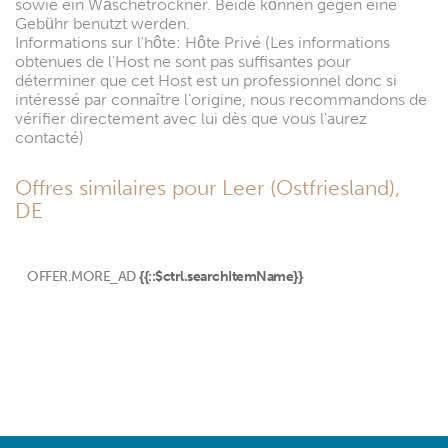
sowie ein Wäschetrockner. Beide können gegen eine
Gebühr benutzt werden.
Informations sur l'hôte: Hôte Privé (Les informations
obtenues de l'Host ne sont pas suffisantes pour
déterminer que cet Host est un professionnel donc si
intéressé par connaître l'origine, nous recommandons de
vérifier directement avec lui dès que vous l'aurez
contacté)
Offres similaires pour Leer (Ostfriesland),
DE
OFFER.MORE_AD
{{::$ctrl.searchItemName}}