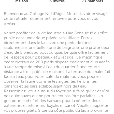
Maison
6
Invités
2
Chambres
Bienvenue au Cottage Nid d'Aigle. Merci d'avoir envisagé
cette retraite récemment rénovée pour vous et vos
invités.
Venez profiter de la vie lacustre au lac Anna situé du côté
public dans une crique privée sans sillage. Entrez
directement dans le lac avec une pente de fond
sablonneuse, une belle zone de baignade, une profondeur
d'eau de 5 pieds au bout du quai. Le quai offre facilement
de l'espace pour 2 bateaux et 2 jet skis. Ce magnifique
cadre riverain de 200 pieds dispose également d'un accès
à une rampe de mise à l'eau du quartier à une courte
distance à trois pâtés de maisons. La terrasse du chalet fait
face à l'eau pour votre café du matin où vous pourrez
observer la faune comme les aigles, les hérons, les
canards et les bars éclaboussant hors de l'eau.
Rassemblez-vous autour du foyer pour faire griller et rôtir
des guimauves qui ne pourraient pas être parfaites. Un
grill pour le chef et des hamacs pour la détente. Jeux
extérieurs et intérieurs, kayaks et canot. Veuillez apporter
vos propres gilets. Situé du côté public du lac à proximité