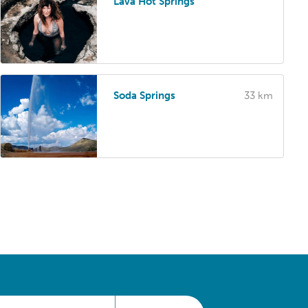
Lava Hot Springs
Soda Springs
33 km