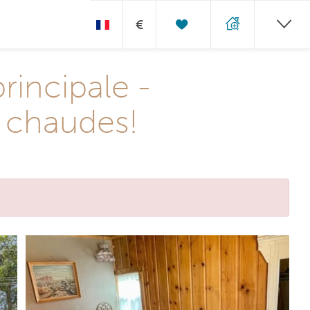
€
rincipale -
s chaudes!