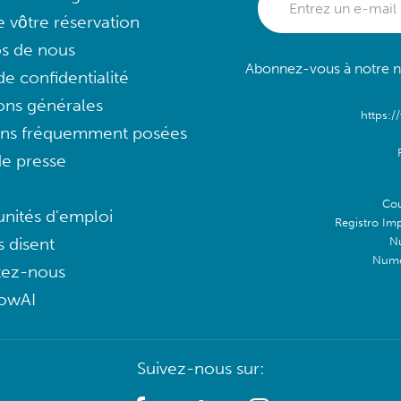
e vôtre réservation
s de nous
Abonnez-vous à notre ne
e confidentialité
ons générales
https:/
ons fréquemment posées
e presse
Cou
nités d'emploi
Registro Im
s disent
N
Numé
tez-nous
lowAI
Suivez-nous sur: