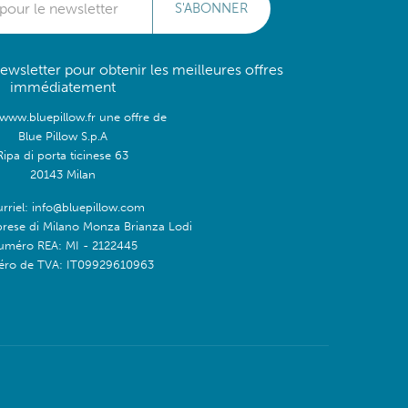
S'ABONNER
wsletter pour obtenir les meilleures offres
immédiatement
/www.bluepillow.fr une offre de
Blue Pillow S.p.A
Ripa di porta ticinese 63
20143 Milan
rriel: info@bluepillow.com
prese di Milano Monza Brianza Lodi
uméro REA: MI - 2122445
ro de TVA: IT09929610963