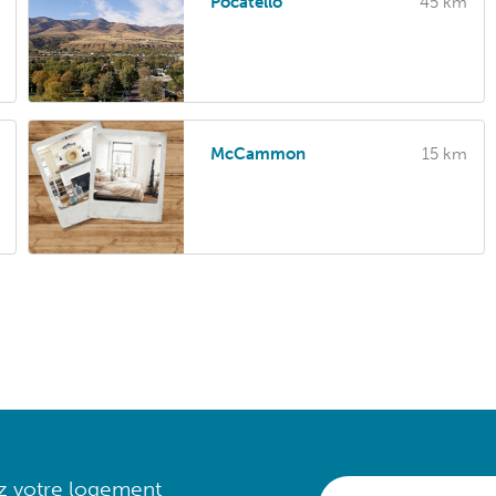
Pocatello
45 km
McCammon
15 km
ez votre logement