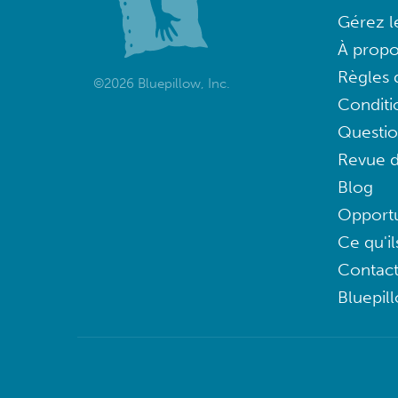
Gérez l
À propo
Règles d
©2026 Bluepillow, Inc.
Conditi
Questi
Revue d
Blog
Opportu
Ce qu'il
Contac
Bluepil