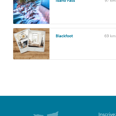
Idaho Falls
97 km
Blackfoot
69 km
Inscriv