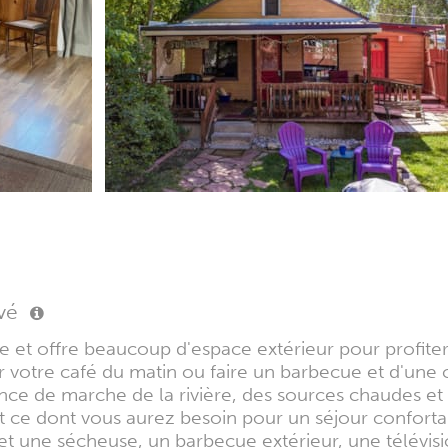
vé
e et offre beaucoup d'espace extérieur pour profiter 
r votre café du matin ou faire un barbecue et d'une 
stance de marche de la rivière, des sources chaudes 
 ce dont vous aurez besoin pour un séjour conforta
t une sécheuse, un barbecue extérieur, une télévisi