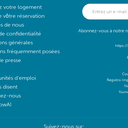
ez votre logement
e vôtre réservation
s de nous
Abonnez-vous à notre ne
e confidentialité
ons générales
https:/
ons fréquemment posées
e presse
Cou
nités d'emploi
Registro Im
s disent
N
Numé
tez-nous
lowAI
Suivez-nous sur: