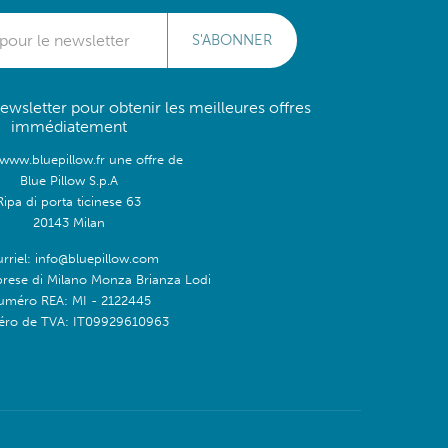
S'ABONNER
wsletter pour obtenir les meilleures offres
immédiatement
/www.bluepillow.fr une offre de
Blue Pillow S.p.A
Ripa di porta ticinese 63
20143 Milan
rriel: info@bluepillow.com
prese di Milano Monza Brianza Lodi
uméro REA: MI - 2122445
ro de TVA: IT09929610963