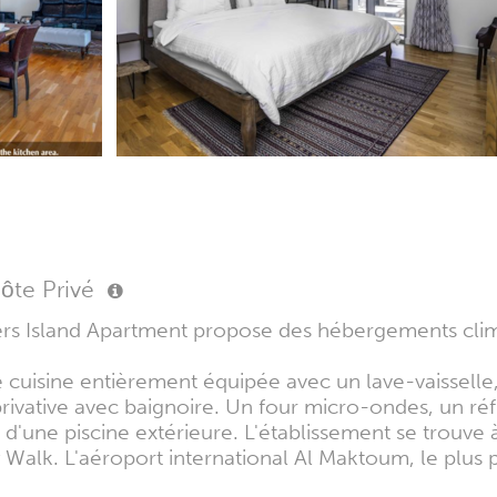
ôte Privé
ers Island Apartment propose des hébergements clim
isine entièrement équipée avec un lave-vaisselle, 
 privative avec baignoire. Un four micro-ondes, un ré
d'une piscine extérieure. L'établissement se trouve
Walk. L'aéroport international Al Maktoum, le plus p