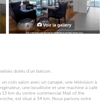
Voir la gallery
atisés dotés d'un balcon.
un coin salon avec un canapé, une télévision à
frigérateur, une bouilloire et une machine à café
 à 13 km du centre commercial Mall of the
roche, est situé à 34 km. Nous parlons votre