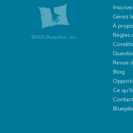
Inscriv
Gérez l
À propo
Règles d
©2026 Bluepillow, Inc.
Conditi
Questi
Revue d
Blog
Opportu
Ce qu'il
Contac
Bluepil