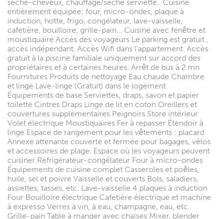
sèche-cheveux, chauffage/sèche serviette.. Cuisine
entièrement équipée: four, micro-ondes, plaque à
induction, hotte, frigo, congélateur, lave-vaisselle,
cafetière, bouilloire, grille-pain... Cuisine avec fenêtre et
moustiquaire Accès des voyageurs Le parking est gratuit ,
accès indépendant. Accès Wifi dans l'appartement. Accès
gratuit à la piscine familiale uniquement sur accord des
propriétaires et à certaines heures. Arrêt de bus à 2 mn
Fournitures Produits de nettoyage Eau chaude Chambre
et linge Lave-linge (Gratuit) dans le logement
Équipements de base Serviettes, draps, savon et papier
toilette Cintres Draps Linge de lit en coton Oreillers et
couvertures supplémentaires Peignoirs Store intérieur
Volet électrique Moustiquaires Fer à repasser Étendoir à
linge Espace de rangement pour les vêtements : placard
Annexe attenante couverte et fermée pour bagages, vélos
et accessoires de plage. Espace où les voyageurs peuvent
cuisiner Réfrigérateur-congélateur Four à micro-ondes
Équipements de cuisine complet Casseroles et poêles,
huile, sel et poivre Vaisselle et couverts Bols, saladiers,
assiettes, tasses, etc. Lave-vaisselle 4 plaques à induction
Four Bouilloire électrique Cafetière électrique et machine
à expresso Verres à vin, à eau, champagne, eau, etc..
Grille-pain Table à manger avec chaises Mixer, blender