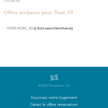
contacté)
Offres similaires pour Thuir, FR
OFFER.MORE_AD
{{::$ctrl.searchItemName}}
©2026 Bluepillow, Inc.
Inscrivez votre logement
Gérez le vôtre réservation