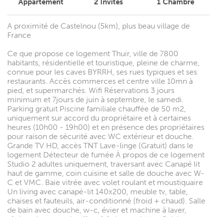
Appartement
2
Invités
1
Chambre
A proximité de Castelnou (5km), plus beau village de
France
Ce que propose ce logement Thuir, ville de 7800
habitants, résidentielle et touristique, pleine de charme,
connue pour les caves BYRRH, ses rues typiques et ses
restaurants. Accès commerces et centre ville 10mn à
pied, et supermarchés. Wifi Réservations 3 jours
minimum et 7jours de juin à septembre, le samedi.
Parking gratuit Piscine familiale chauffée de 50 m2,
uniquement sur accord du propriétaire et à certaines
heures (10h00 - 19h00) et en présence des propriétaires
pour raison de sécurité avec WC extérieur et douche.
Grande TV HD, accès TNT Lave-linge (Gratuit) dans le
logement Détecteur de fumée À propos de ce logement
Studio 2 adultes uniquement, traversant avec Canapé lit
haut de gamme, coin cuisine et salle de douche avec W-
C et VMC. Baie vitrée avec volet roulant et moustiquaire
Un living avec canapé-lit 140x200, meuble tv, table,
chaises et fauteuils, air-conditionné (froid + chaud). Salle
de bain avec douche, w-c, évier et machine à laver,