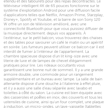
étendu et des tabourets pour des repas décontractés. Le
téléviseur intelligent 4K de 65 pouces fonctionne sur le
système d'exploitation Android pour une diffusion facile
d'applications telles que Netflix, Amazon Prime, Starzplay,
Disney+, Spotify et Youtube, et la barre de son Sony 120
W offre un son de télévision amélioré, avec une
connectivité Bluetooth pour que vous puissiez diffuser de
la musique directement. depuis vos appareils. À
l'extérieur, sur le petit balcon, vous trouverez des chaises
et des tables pour savourer un café le matin ou un apéritif
en soirée. Les fumeurs peuvent utiliser ce balcon car il est
interdit de fumer à l'intérieur de l'appartement. La
chambre spacieuse dispose d'un lit king-size avec une
literie de luxe et de lampes de chevet élégamment
pratiques pour lire. Les rideaux occultants vous
garantissent une bonne nuit de sommeil. Il y a une grande
armoire double, une commode pour un rangement
supplémentaire et un bureau avec lampe. La salle de bain
attenante dispose d'une douche à l'italienne à effet pluie,
et il y a aussi une salle d'eau séparée avec lavabo et
toilettes à côté du salon. La cuisine est bien équipée avec
des casseroles et poêles en inox, des couverts et tous les
ustensiles de cuisine, ainsi qu'un four complet, une plaque
à induction, un micro-ondes, un lave-vaisselle (tablettes