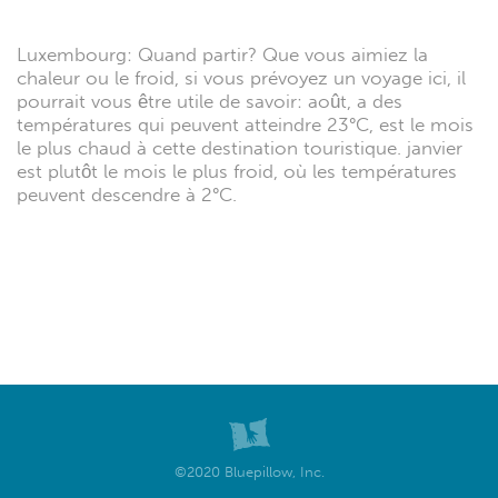
Luxembourg: Quand partir? Que vous aimiez la
chaleur ou le froid, si vous prévoyez un voyage ici, il
pourrait vous être utile de savoir: août, a des
températures qui peuvent atteindre 23°C, est le mois
le plus chaud à cette destination touristique. janvier
est plutôt le mois le plus froid, où les températures
peuvent descendre à 2°C.
©2020 Bluepillow, Inc.