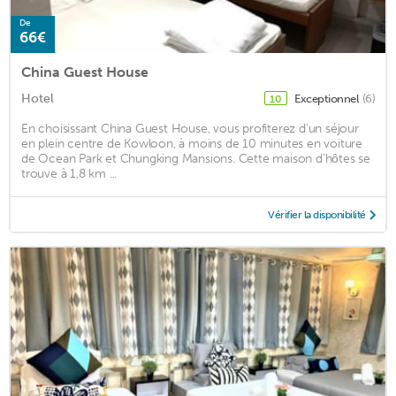
De
66€
China Guest House
Hotel
Exceptionnel
(6)
10
En choisissant China Guest House, vous profiterez d'un séjour
en plein centre de Kowloon, à moins de 10 minutes en voiture
de Ocean Park et Chungking Mansions. Cette maison d'hôtes se
trouve à 1,8 km ...
Vérifier la disponibilité