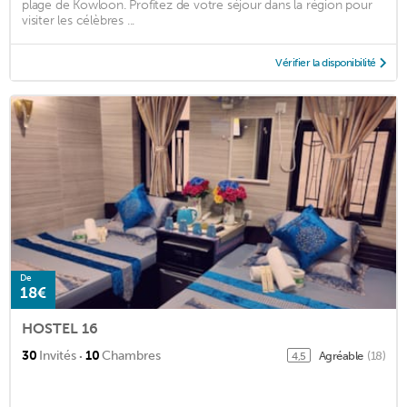
plage de Kowloon. Profitez de votre séjour dans la région pour
visiter les célèbres ...
Vérifier la disponibilité
De
18€
HOSTEL 16
·
30
Invités
10
Chambres
Agréable
(18)
4,5