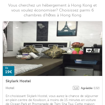
Vous cherchez un hébergement à Hong Kong et
vous voulez économiser? Choisissez parmi 6
chambres d'hôtes à Hong Kong
De
19€
Skylark Hostel
Hotel
Agréable
(132)
5,8
En choisissant Skylark Hostel, vous aurez la chance de séjourner
en plein centre de Kowloon, à moins de 15 minutes en voiture
de Ocean Park et Promenade de Tsim Sha Tsui. Cette maison