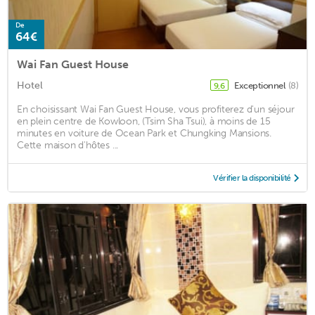
De
64€
Wai Fan Guest House
Hotel
Exceptionnel
(8)
9,6
En choisissant Wai Fan Guest House, vous profiterez d'un séjour
en plein centre de Kowloon, (Tsim Sha Tsui), à moins de 15
minutes en voiture de Ocean Park et Chungking Mansions.
Cette maison d'hôtes ...
Vérifier la disponibilité