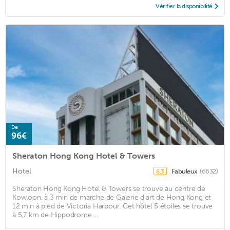
Vérifier la disponibilité
De
96€
Sheraton Hong Kong Hotel & Towers
Hotel
Fabuleux
(6632)
8,3
Sheraton Hong Kong Hotel & Towers se trouve au centre de
Kowloon, à 3 min de marche de Galerie d'art de Hong Kong et
12 min à pied de Victoria Harbour. Cet hôtel 5 étoiles se trouve
à 5,7 km de Hippodrome ...