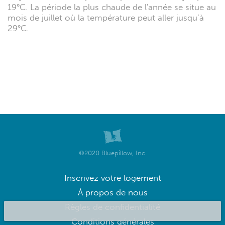
19°C. La période la plus chaude de l'année se situe au
mois de juillet où la température peut aller jusqu’à
29°C.
©2020 Bluepillow, Inc.
Inscrivez votre logement
À propos de nous
Règles de confidentialité
Conditions générales