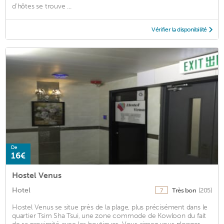
d'hôtes se trouve ...
Vérifier la disponibilité
De
16€
Hostel Venus
Hotel
Très bon
(205)
7
Hostel Venus se situe près de la plage, plus précisément dans le
quartier Tsim Sha Tsui, une zone commode de Kowloon du fait