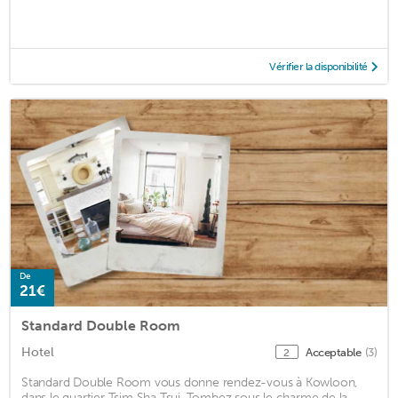
Vérifier la disponibilité
De
21€
Standard Double Room
Hotel
Acceptable
(3)
2
Standard Double Room vous donne rendez-vous à Kowloon,
dans le quartier Tsim Sha Tsui. Tombez sous le charme de la