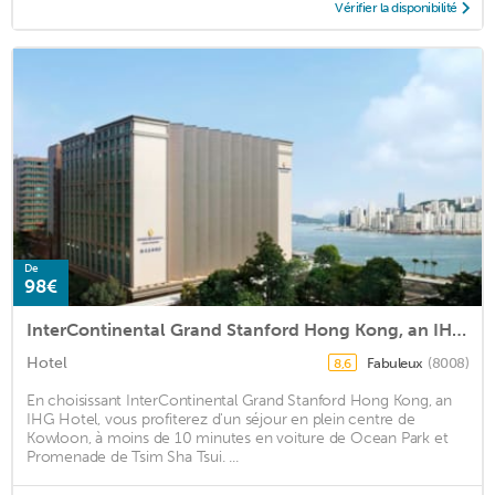
Vérifier la disponibilité
De
98€
InterContinental Grand Stanford Hong Kong, an IHG Hotel
Hotel
Fabuleux
(8008)
8,6
En choisissant InterContinental Grand Stanford Hong Kong, an
IHG Hotel, vous profiterez d'un séjour en plein centre de
Kowloon, à moins de 10 minutes en voiture de Ocean Park et
Promenade de Tsim Sha Tsui. ...