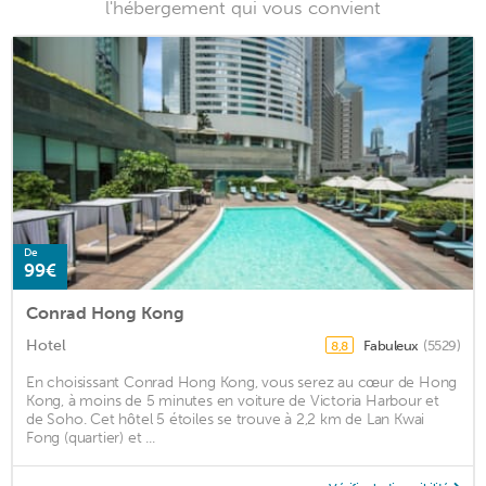
l'hébergement qui vous convient
De
99€
Conrad Hong Kong
Hotel
Fabuleux
(5529)
8,8
En choisissant Conrad Hong Kong, vous serez au cœur de Hong
Kong, à moins de 5 minutes en voiture de Victoria Harbour et
de Soho. Cet hôtel 5 étoiles se trouve à 2,2 km de Lan Kwai
Fong (quartier) et ...