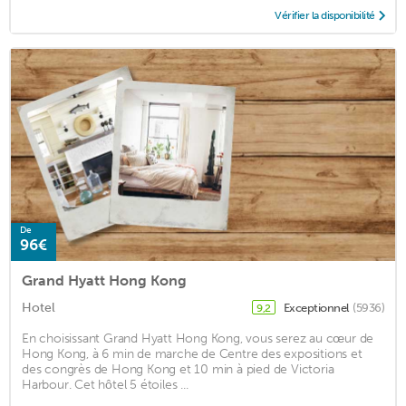
Vérifier la disponibilité
De
96€
Grand Hyatt Hong Kong
Hotel
Exceptionnel
(5936)
9,2
En choisissant Grand Hyatt Hong Kong, vous serez au cœur de
Hong Kong, à 6 min de marche de Centre des expositions et
des congrès de Hong Kong et 10 min à pied de Victoria
Harbour. Cet hôtel 5 étoiles ...