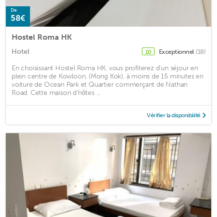
De
58€
Hostel Roma HK
Hotel
Exceptionnel
(18)
10
En choisissant Hostel Roma HK, vous profiterez d'un séjour en
plein centre de Kowloon, (Mong Kok), à moins de 15 minutes en
voiture de Ocean Park et Quartier commerçant de Nathan
Road. Cette maison d'hôtes ...
Vérifier la disponibilité