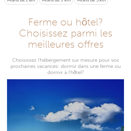
Moins de 1 km
Moins de 3 km
Moins de 5 km
Ferme ou hôtel?
Choisissez parmi les
meilleures offres
Choisissez l'hébergement sur mesure pour vos
prochaines vacances: dormir dans une ferme ou
dormir à l'hôtel?